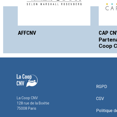
AFFCNV
CAP CN
Partena
Coop 
RGPD
La Coop CNV
CGV
128 rue de la Boétie
75008 Paris
Politique d