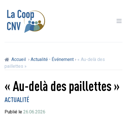
Ope
Accueil
Actualité
•
Événement
« Au-delà des
paillettes »
« Au-delà des paillettes »
ACTUALITÉ
Publié le
26.06.2026