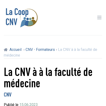
Ope
Accueil
CNV
•
Formateurs
La CNV à à la faculté de
médecine
La CNV à à la faculté de
médecine
CNV
Publié le
15.06.2023