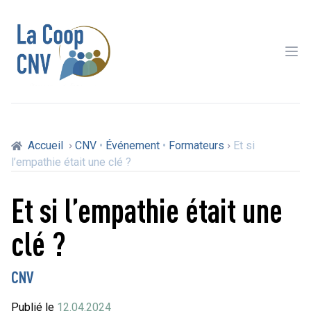
Ope
Accueil
CNV
•
Événement
•
Formateurs
Et si
l’empathie était une clé ?
Et si l’empathie était une
clé ?
CNV
Publié le
12.04.2024