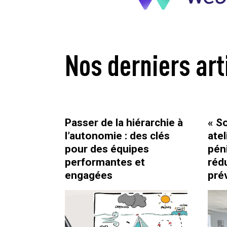
Nos derniers art
Passer de la hiérarchie à
« So
l’autonomie : des clés
ate
pour des équipes
pén
performantes et
rédu
engagées
prév