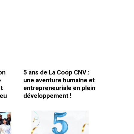
on
5 ans de La Coop CNV :
e
une aventure humaine et
t
entrepreneuriale en plein
ieu
développement !