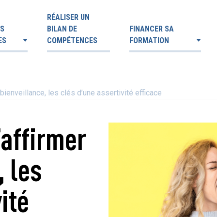
RÉALISER UN
ES
BILAN DE
FINANCER SA
ES
COMPÉTENCES
FORMATION
bienveillance, les clés d’une assertivité efficace
’affirmer
, les
ité