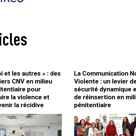
icles
i et les autres » : des
La Communication N
liers CNV en milieu
Violente : un levier d
itentiaire pour
sécurité dynamique e
ire la violence et
de réinsertion en mil
enir la récidive
pénitentiaire