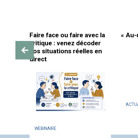
Faire face ou faire avec la
« Au-d
critique : venez décoder
SIF :
vos situations réelles en
e au
direct
s et
ACTU
WEBINAIRE