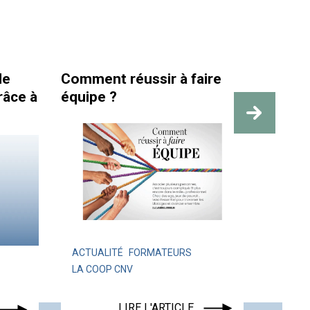
de
Comment réussir à faire
La san
râce à
équipe ?
travai
des re
ACTUALITÉ
FORMATEURS
LA COOP CNV
ACTUA
LIRE L'ARTICLE