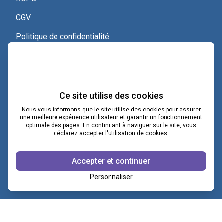
CGV
Politique de confidentialité
Nous contacter
Voir le certificat Qualiopi
Ce site utilise des cookies
Nous vous informons que le site utilise des cookies pour assurer
une meilleure expérience utilisateur et garantir un fonctionnement
optimale des pages. En continuant à naviguer sur le site, vous
contact@lacoopcnv.com
déclarez accepter l'utilisation de cookies.
La page Linkedin de La Coop CNV
Accepter et continuer
Notre chaîne Webikeo
Personnaliser
Copyright ©2026 © COOP CNV
|
Mentions légales