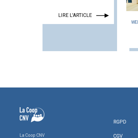
LIRE L'ARTICLE
WE
RGPD
La Coop CNV
CGV