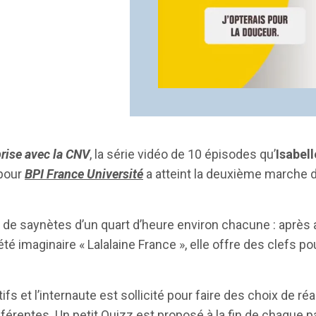
prise avec la CNV
, la série vidéo de 10 épisodes qu’
Isabel
 pour
BPI France Université
a atteint la deuxième marche d
 de saynètes d’un quart d’heure environ chacune : après a
té imaginaire « Lalalaine France », elle offre des clefs pour
fs et l’internaute est sollicité pour faire des choix de r
fférentes. Un petit Quizz est proposé à la fin de chaque pa