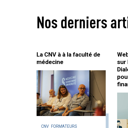
Nos derniers art
La CNV à à la faculté de
Webi
médecine
sur 
Dia
pou
fin
CNV
FORMATEURS