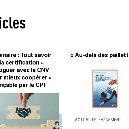
icles
naire : Tout savoir
« Au-delà des paillett
la certification «
loguer avec la CNV
r mieux coopérer »
ançable par le CPF
ACTUALITÉ
ÉVÉNEMENT