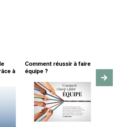
de
Comment réussir à faire
La san
râce à
équipe ?
travai
des re