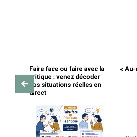
Faire face ou faire avec la
« Au-d
critique : venez décoder
SIF :
vos situations réelles en
e au
direct
s et