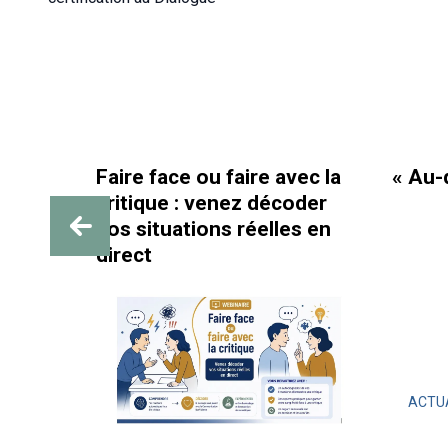
Faire face ou faire avec la
« Au-delà
critique : venez décoder
 :
vos situations réelles en
direct
t
ACTUALIT