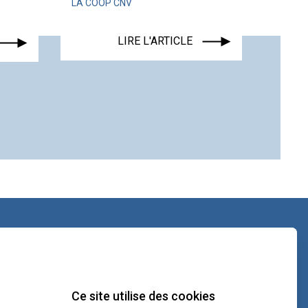
LA COOP CNV
ACTUALITÉ
LIRE L'ARTICLE
L
contact@lacoopcnv.com
La page Linkedin de La Coop CNV
Ce site utilise des cookies