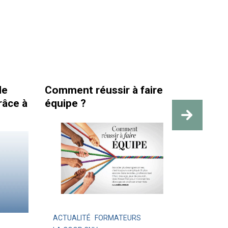
Comment réussir à faire
La santé e
e à
équipe ?
travail so
des repère
ACTUALITÉ
FORMATEURS