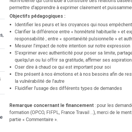
NonViolente qui contribue à construire des relations basées 
permettre d’apprendre à exprimer clairement et puissamment
Objectifs pédagogiques :
Identifier les peurs et les croyances qui nous empêchent
Clarifier la différence entre « honnêteté habituelle » et ex
s,
responsabilité ; entre « spontanéité pulsionnelle » et auth
Mesurer l’impact de notre intention sur notre expression
S’exprimer avec authenticité pour poser sa limite, partag
quelqu’un ou lui offrir sa gratitude, affirmer ses aspiratio
Oser dire à chaud ce qui est important pour soi
Etre présent à nos émotions et à nos besoins afin de re
s
la vulnérabilité de l’autre
Fluidifier l’usage des différents types de demandes
Remarque concernant le financement
: pour les demand
formation (OPCO, FIFPL, France Travail …), merci de le menti
ge
partie « Commentaire ».