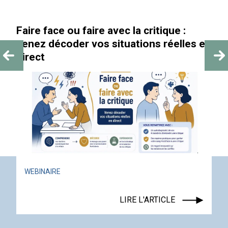
 critique :
« Au-delà des paillettes »
ions réelles en
ACTUALITÉ
ÉVÉNEMENT
LIRE L'AR
L'ARTICLE