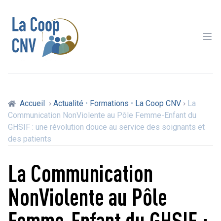
Ope
Accueil
Actualité
•
Formations
•
La Coop CNV
La
Communication NonViolente au Pôle Femme-Enfant du
GHSIF : une révolution douce au service des soignants et
des patients
La Communication
NonViolente au Pôle
Femme-Enfant du GHSIF :