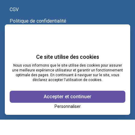
CGV
Politique de confidentialité
Nous contacter
Voir le certificat Qualiopi
Ce site utilise des cookies
Nous vous informons que le site utilise des cookies pour assurer
une meilleure expérience utilisateur et garantir un fonctionnement
optimale des pages. En continuant à naviguer sur le site, vous
contact@lacoopcnv.com
déclarez accepter l'utilisation de cookies.
La page Linkedin de La Coop CNV
Accepter et continuer
Notre chaîne Webikeo
Personnaliser
Copyright ©2026 © COOP CNV
|
Mentions légales