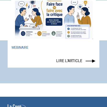
ACTUALITÉ
ÉVÉNEMENT
LIRE L'AR
L'ARTICLE