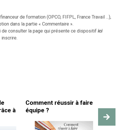
inanceur de formation (OPCO, FIFPL, France Travail …),
ption dans la partie « Commentaire ».
i de consulter la page qui présente ce dispositif
ici
 inscrire.
omment réussir à faire
La santé et la séc
quipe ?
travail sont bien 
des repères visib