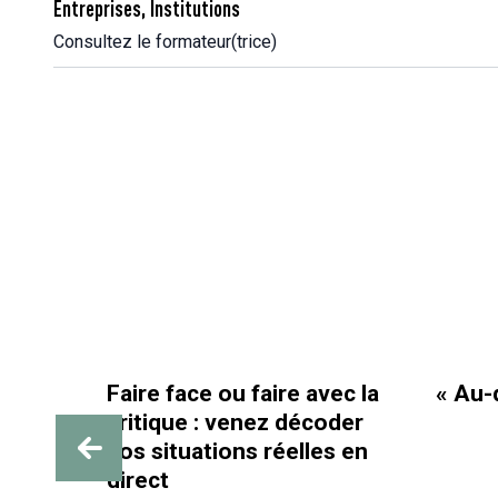
Entreprises, Institutions
Consultez le formateur(trice)
Faire face ou faire avec la
« Au-delà des pai
critique : venez décoder
vos situations réelles en
direct