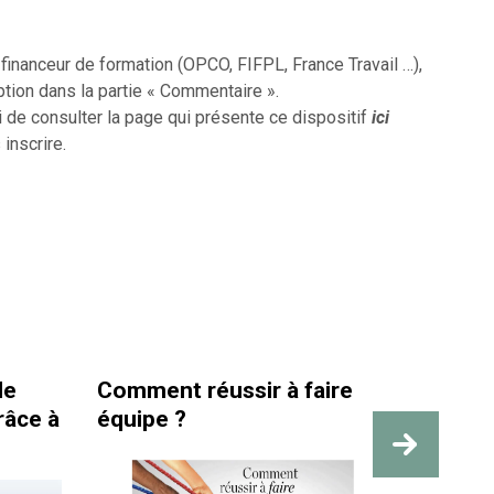
inanceur de formation (OPCO, FIFPL, France Travail …),
ption dans la partie « Commentaire ».
i de consulter la page qui présente ce dispositif
ici
 inscrire.
nt réussir à faire
La santé et la sécurit
pe ?
travail sont bien plu
des repères visibles