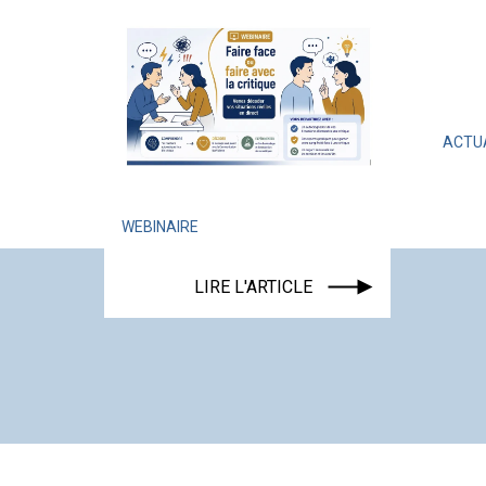
ACTUALITÉ
ÉVÉNEMENT
LIRE L'ARTICLE
INAIRE
LIRE L'ARTICLE