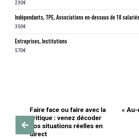
230€
Indépendants, TPE, Associations en-dessous de 10 salarié
350€
Entreprises, Institutions
570€
e face ou faire avec la
« Au-delà des paille
ique : venez décoder
situations réelles en
ct