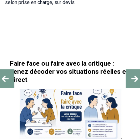
selon prise en charge, sur devis
aire face ou faire avec la critique :
« Au-
enez décoder vos situations réelles en
irect
ACT