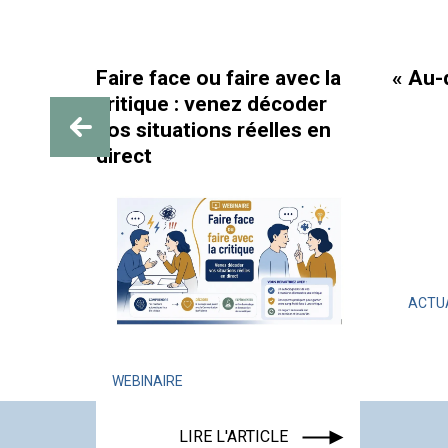
ce ou faire avec la
« Au-delà des paillettes
e : venez décoder
uations réelles en
ACTUALITÉ
ÉVÉNEMENT
LIRE L'ARTICLE
RE
LIRE L'ARTICLE