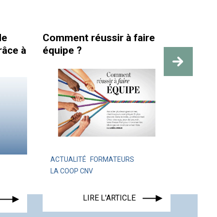
réussir à faire
La santé et la sécurité a
travail sont bien plus qu
des repères visibles
É
FORMATEURS
CNV
ACTUALITÉ
LIRE L'ARTICLE
LIRE L'ARTICLE