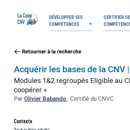
DÉVELOPPER SES
CERTIFIER S
COMPÉTENCES
COMPÉTENC
Retourner à la recherche
Acquérir les bases de la CNV |
Modules 1&2 regroupés Eligible au CP
coopérer »
Par
Olivier Babando
·
Certifié du CNVC
Contexte
Tout public adulte