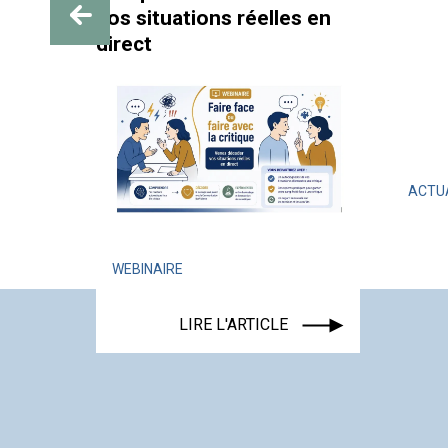
SIF :
vos situations réelles en
e au
direct
s et
ACTU
WEBINAIRE
LIRE L'ARTICLE