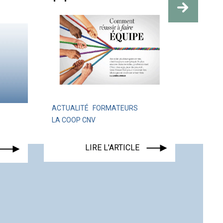
des re
ACTUALITÉ
FORMATEURS
LA COOP CNV
ACTUA
LIRE L'ARTICLE