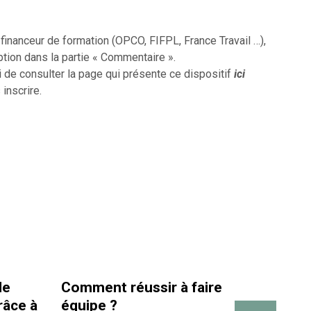
inanceur de formation (OPCO, FIFPL, France Travail …),
ption dans la partie « Commentaire ».
i de consulter la page qui présente ce dispositif
ici
 inscrire.
de
Comment réussir à faire
La san
râce à
équipe ?
travai