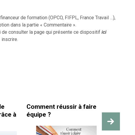
inanceur de formation (OPCO, FIFPL, France Travail …),
ption dans la partie « Commentaire ».
i de consulter la page qui présente ce dispositif
ici
 inscrire.
omment réussir à faire
La santé et la séc
quipe ?
travail sont bien 
des repères visib