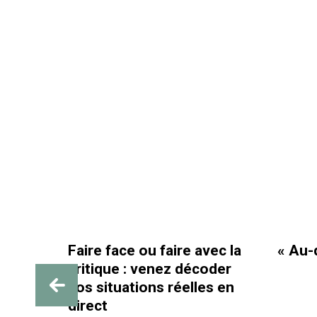
Faire face ou faire avec la
« Au-delà des pai
critique : venez décoder
vos situations réelles en
direct