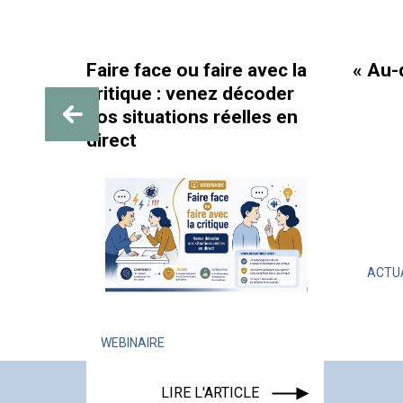
e face ou faire avec la
« Au-delà des paille
ique : venez décoder
situations réelles en
ct
ACTUALITÉ
ÉVÉNEMENT
LIRE L'ARTICLE
INAIRE
LIRE L'ARTICLE