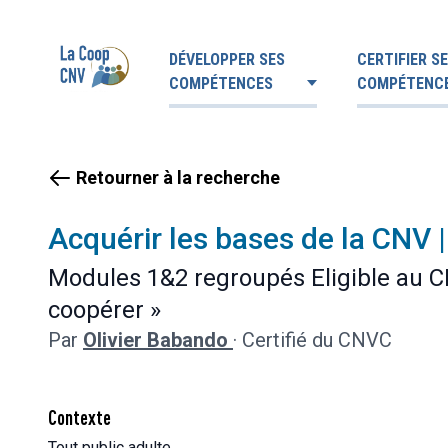
DÉVELOPPER SES
CERTIFIER S
COMPÉTENCES
COMPÉTENC
Retourner à la recherche
Acquérir les bases de la CNV
Modules 1&2 regroupés Eligible au CP
coopérer »
Par
Olivier Babando
·
Certifié du CNVC
Contexte
Tout public adulte