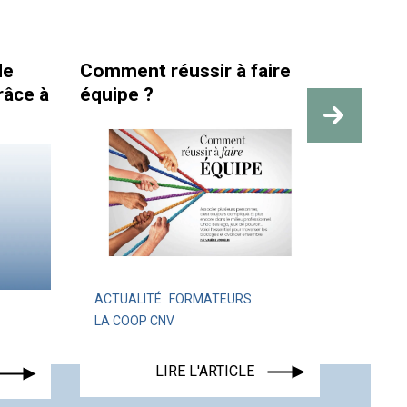
nt réussir à faire
La santé et la sécurit
pe ?
travail sont bien plu
des repères visibles
ALITÉ
FORMATEURS
OOP CNV
ACTUALITÉ
LIRE L'ARTICLE
LIRE L'ARTICLE