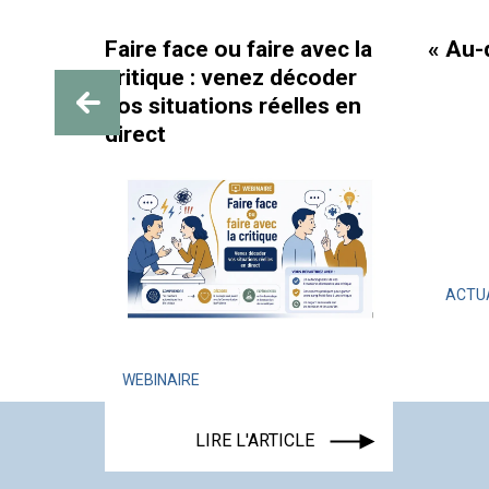
Faire face ou faire avec la
« Au-d
critique : venez décoder
SIF :
vos situations réelles en
e au
direct
s et
ACTU
WEBINAIRE
LIRE L'ARTICLE