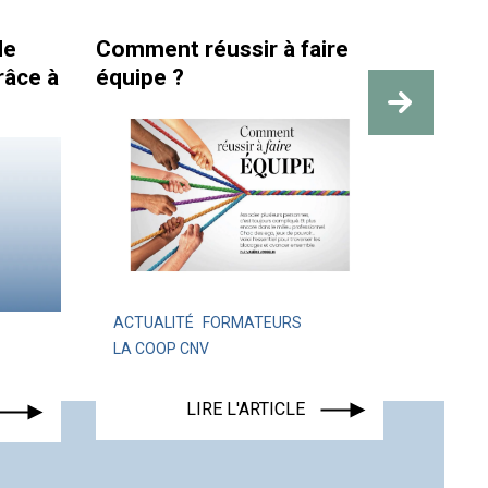
de
Comment réussir à faire
La san
râce à
équipe ?
travai
des re
ACTUALITÉ
FORMATEURS
LA COOP CNV
ACTUA
LIRE L'ARTICLE