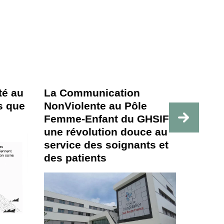
té au
La Communication
Faire 
us que
NonViolente au Pôle
critiq
Femme-Enfant du GHSIF :
vos si
une révolution douce au
direct
service des soignants et
des patients