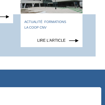
WEBIN
ACTUALITÉ
FORMATIONS
LA COOP CNV
LIRE L'ARTICLE
contact@lacoopcnv.com
La page Linkedin de La Coop CNV