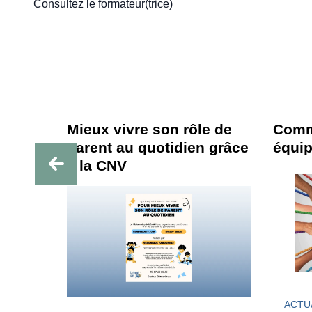
Consultez le formateur(trice)
ttes »
Mieux vivre son rôle de
Comme
parent au quotidien grâce
équip
à la CNV
ACTU