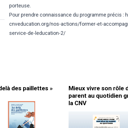
porteuse.
Pour prendre connaissance du programme précis : h
cnveducation.org/nos-actions/former-et-accompagn
service-de-leducation-2/
là des paillettes »
Mieux vivre son rôle d
parent au quotidien gr
la CNV