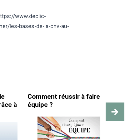
ttps://www.declic-
er/les-bases-de-la-cnv-au-
e
Comment réussir à faire
La santé
âce à
équipe ?
travail 
des rep