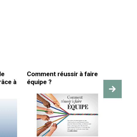
nt réussir à faire
La santé et la sécurit
pe ?
travail sont bien plu
des repères visibles