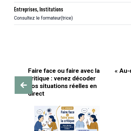
Entreprises, Institutions
Consultez le formateur(trice)
e face ou faire avec la
« Au-delà des paille
ique : venez décoder
situations réelles en
ct