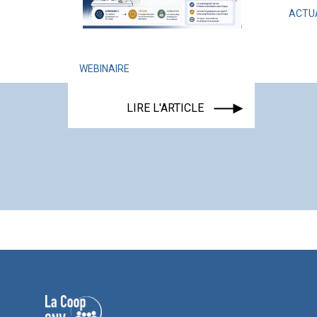
ACTUALITÉ
ÉVÉNEMENT
LIRE L'ARTICLE
INAIRE
LIRE L'ARTICLE