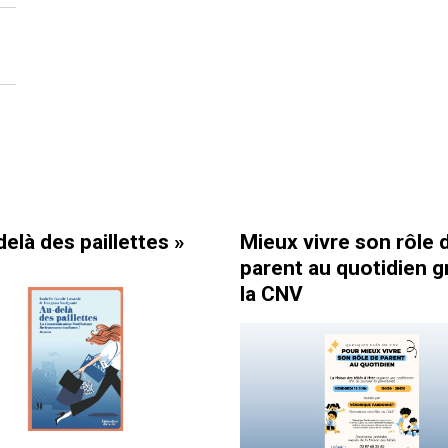
ttes »
Mieux vivre son rôle de
Comme
parent au quotidien grâce à
équi
la CNV