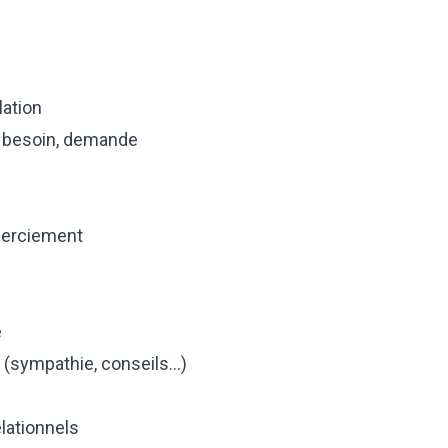
lation
, besoin, demande
emerciement
e
e (sympathie, conseils…)
elationnels