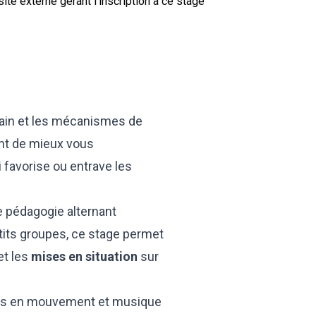
site externe gérant l’inscription à ce stage
ain et les mécanismes de
nt de mieux vous
i favorise ou entrave les
e pédagogie alternant
its groupes, ce stage permet
et les
mises en situation
sur
ences en mouvement et musique