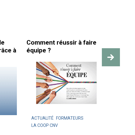
réussir à faire
La santé et la sécurité a
travail sont bien plus qu
des repères visibles
É
FORMATEURS
CNV
ACTUALITÉ