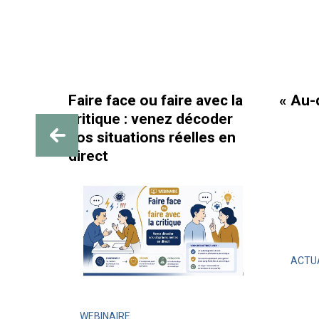
ce ou faire avec la
« Au-delà des paillettes
e : venez décoder
uations réelles en
ACTUALITÉ
ÉVÉNEMENT
LIRE L'ARTICLE
RE