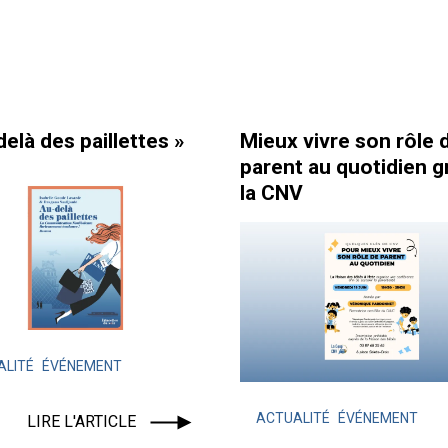
 »
Mieux vivre son rôle de
Comment 
parent au quotidien grâce à
équipe ?
la CNV
ACTUALIT
LA COOP 
ACTUALITÉ
ÉVÉNEMENT