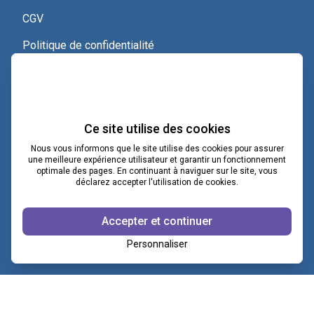
CGV
Politique de confidentialité
Nous contacter
Voir le certificat Qualiopi
Ce site utilise des cookies
Nous vous informons que le site utilise des cookies pour assurer
une meilleure expérience utilisateur et garantir un fonctionnement
optimale des pages. En continuant à naviguer sur le site, vous
contact@lacoopcnv.com
déclarez accepter l'utilisation de cookies.
La page Linkedin de La Coop CNV
Accepter et continuer
Notre chaîne Webikeo
Personnaliser
Copyright ©2026 © COOP CNV
|
Mentions légales