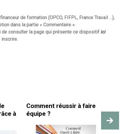
inanceur de formation (OPCO, FIFPL, France Travail …),
ption dans la partie « Commentaire ».
i de consulter la page qui présente ce dispositif
ici
 inscrire.
Comment réussir à faire
La santé et la
équipe ?
travail sont b
des repères v