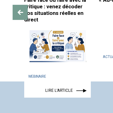
avec la
« Au-delà des paillettes »
Mieu
coder
pare
les en
la 
ACTUALITÉ
ÉVÉNEMENT
ACT
LIRE L'ARTICLE
E