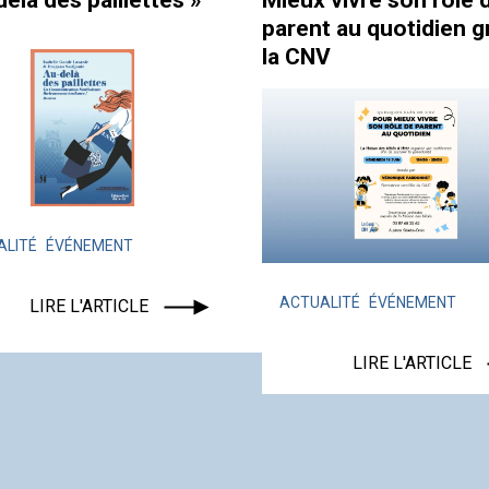
x vivre son rôle de
Comment réussir à f
nt au quotidien grâce à
équipe ?
CNV
ACTUALITÉ
FORMATEURS
LA COOP CNV
UALITÉ
ÉVÉNEMENT
LIRE L'ARTICLE
LIRE L'ARTICLE