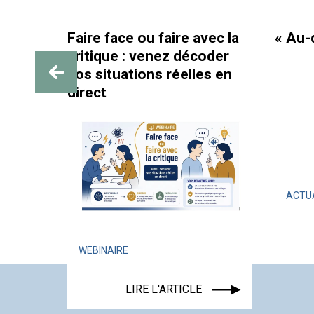
Faire face ou faire avec la
« Au-d
critique : venez décoder
SIF :
vos situations réelles en
e au
direct
s et
ACTU
WEBINAIRE
LIRE L'ARTICLE