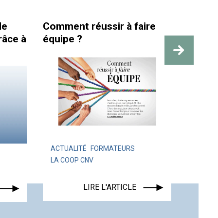
de
Comment réussir à faire
La san
râce à
équipe ?
travai
des re
ACTUALITÉ
FORMATEURS
LA COOP CNV
ACTUA
LIRE L'ARTICLE