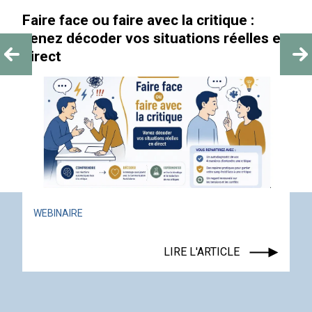
aire face ou faire avec la critique :
« Au-
enez décoder vos situations réelles en
irect
ACT
WEBINAIRE
LIRE L'ARTICLE