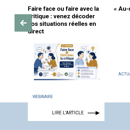
ec la
« Au-delà des paillettes »
Mieux
oder
paren
s en
la CN
ACTUALITÉ
ÉVÉNEMENT
ACTU
LIRE L'ARTICLE