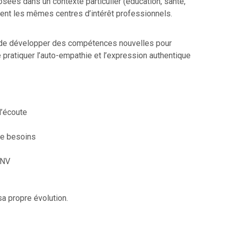
ées dans un contexte particulier (éducation, santé,
agent les mêmes centres d’intérêt professionnels.
 de développer des compétences nouvelles pour
 pratiquer l’auto-empathie et l’expression authentique
d’écoute
de besoins
CNV
sa propre évolution.