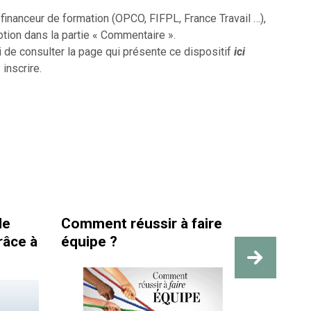
inanceur de formation (OPCO, FIFPL, France Travail …),
ption dans la partie « Commentaire ».
i de consulter la page qui présente ce dispositif
ici
 inscrire.
Comment réussir à faire
La santé et la
équipe ?
travail sont b
des repères v