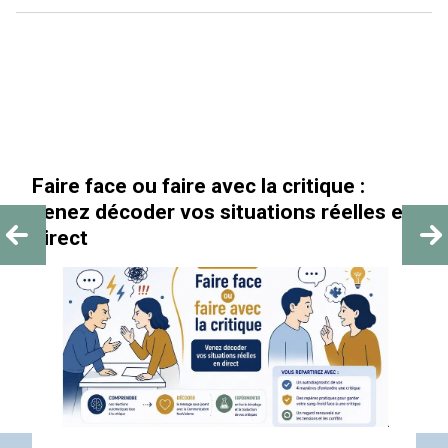
aire face ou faire avec la critique :
« Au-
enez décoder vos situations réelles en
irect
ACT