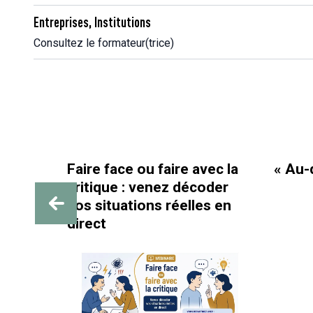
Entreprises, Institutions
Consultez le formateur(trice)
Faire face ou faire avec la
« Au-delà des pai
critique : venez décoder
vos situations réelles en
direct