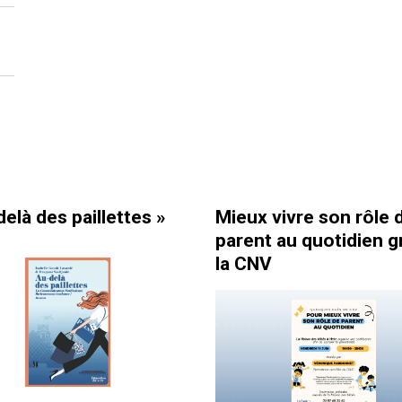
llettes »
Mieux vivre son rôle de
C
parent au quotidien grâce à
é
la CNV