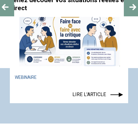
éelles en
ACTUALITÉ
ÉVÉNEMENT
LIRE L'ARTICLE
LE