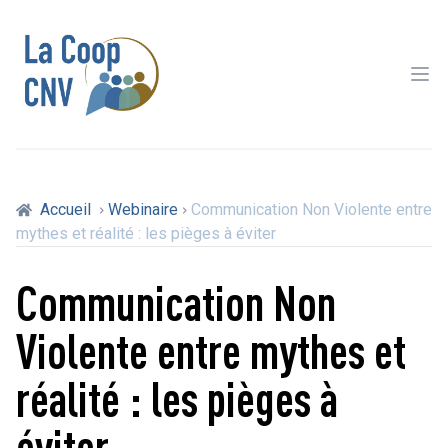
Ope
Accueil
Webinaire
Communication Non Violente entre
mythes et réalité : les pièges à éviter
Communication Non
Violente entre mythes et
réalité : les pièges à
éviter