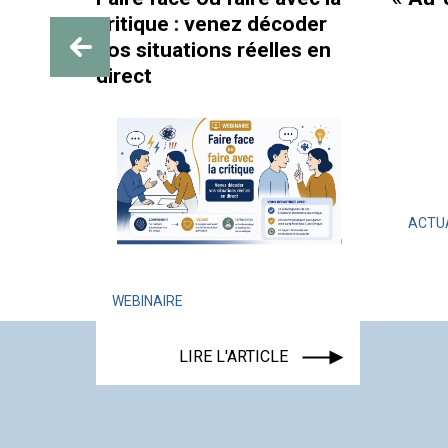
décoder
pa
elles en
la
ACTUALITÉ
ÉVÉNEMENT
LIRE L'ARTICLE
ICLE