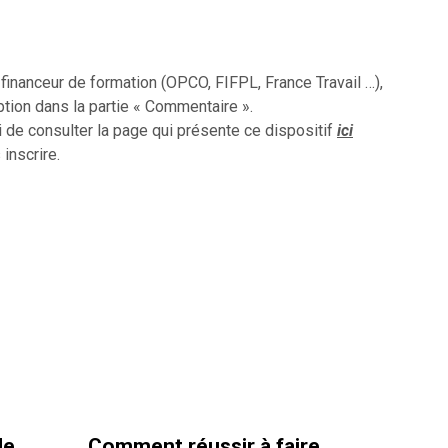
inanceur de formation (OPCO, FIFPL, France Travail …),
ption dans la partie « Commentaire ».
i de consulter la page qui présente ce dispositif
ici
 inscrire.
 faire
La santé et la sécurité au
La