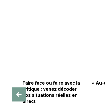
Faire face ou faire avec la
« Au-delà des pai
critique : venez décoder
vos situations réelles en
direct