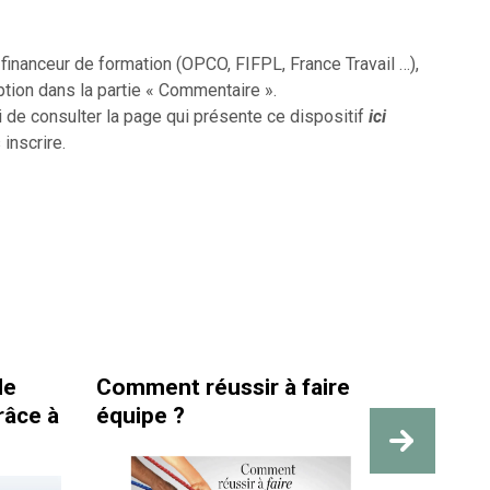
inanceur de formation (OPCO, FIFPL, France Travail …),
ption dans la partie « Commentaire ».
i de consulter la page qui présente ce dispositif
ici
 inscrire.
omment réussir à faire
La santé et la séc
quipe ?
travail sont bien 
des repères visib